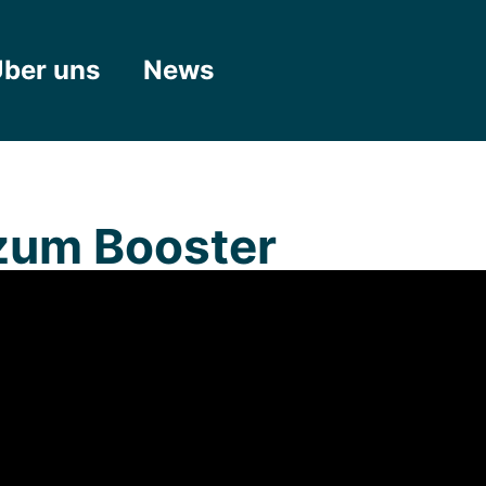
ber uns
News
 zum Booster