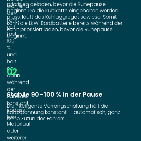
priorisiert geladen, bevor die Ruhepause
während
beginnt. Da die Kühlkette eingehalten werden
der
muss, läuft das Kühlaggregat sowieso. Somit
Fahrt
kann die LKW-Bordbatterie bereits während der
auf
Fahrt priorisiert laden, bevor die Ruhepause
fast
beginnt.
100
%
und
hält
sie
02
dann
während
der
Stabile 90–100 % in der Pause
Ruhezeit
konstant,
Die intelligente Vorrangschaltung hält die
sodass
Bordspannung konstant — automatisch, ganz
kein
ohne Zutun des Fahrers.
Motorlauf
oder
weiterer