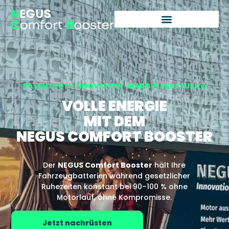
PATENTIERTE INNOVATION · MADE IN DER LAUSITZ
VOLLE ENERGIE
MIT DEM
NEGUS COMFORT BOOSTER
Der
NEGUS Comfort Booster
hält Ihre
Fahrzeugbatterien während gesetzlicher
Ruhezeiten konstant bei 90–100 % ohne
Motorlauf, ohne Kompromisse.
Jetzt nachrüsten