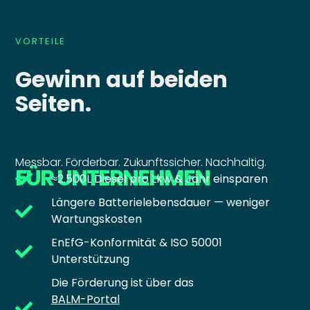
VORTEILE
Gewinn auf beiden
Seiten.
Messbar. Förderbar. Zukunftssicher. Nachhaltig.
FÜR UNTERNEHMEN
≈2.500L Diesel pro Lkw & Jahr einsparen
Längere Batterielebensdauer — weniger
Wartungskosten
EnEfG-Konformität & ISO 50001
Unterstützung
Die Förderung ist über das
BALM-Portal