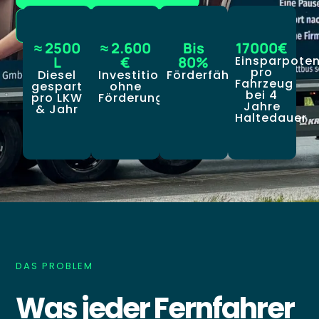
Wie es funktioniert
≈ 2500
≈ 2.600
Bis
17000€
L
€
80%
Einsparpoten
pro
Diesel
Investitionskosten
Förderfähig
Fahrzeug
gespart
ohne
bei 4
pro LKW
Förderung
Jahre
& Jahr
Haltedauer
DAS PROBLEM
Was jeder Fernfahrer