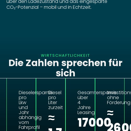
über den Ladezustand und das eingesparte
CO₂-Potenzial – mobil und in Echtzeit.
WIRTSCHAFTLICHKEIT
Die Zahlen sprechen für
sich
Dieselersparnis
Diesel
Gesamtersparnis
Investitio
pro
pro
über
ohne
Lkw
Liter
4
Förderung
und
zurzeit
Jahre
≈
Jahr
Leasing
≈
abhängig
17000
vom
260
Fahrprofil