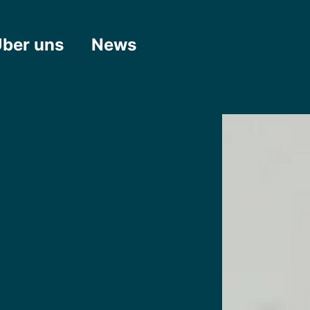
ber uns
News